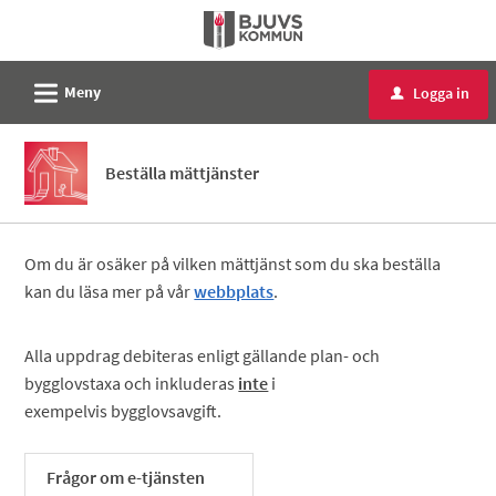
Välkommen
till
e-
L
Meny
Logga in
u
tjänster
-
Bjuvs
Beställa mättjänster
kommun
Om du är osäker på vilken mättjänst som du ska beställa
kan du läsa mer på vår
webbplats
.
Alla uppdrag debiteras enligt gällande plan- och
bygglovstaxa och inkluderas
inte
i
exempelvis bygglovsavgift.
Frågor om e-tjänsten