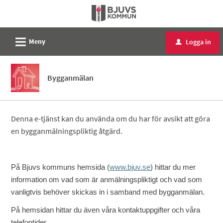
Välkommen
till
e-
L
Meny
Logga in
u
tjänster
-
Bjuvs
Bygganmälan
kommun
Denna e-tjänst kan du använda om du har för avsikt att göra
en bygganmälningspliktig åtgärd.
På Bjuvs kommuns hemsida (
www.bjuv.se
) hittar du mer
information om vad som är anmälningspliktigt och vad som
vanligtvis behöver skickas in i samband med bygganmälan.
På hemsidan hittar du även våra kontaktuppgifter och våra
telefontider.