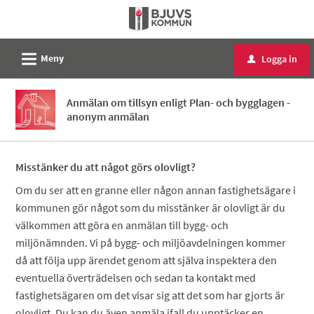
Välkommen
till
e-
L
Meny
Logga in
u
tjänster
-
Anmälan om tillsyn enligt Plan- och bygglagen -
Bjuvs
anonym anmälan
kommun
Misstänker du att något görs olovligt?
Om du ser att en granne eller någon annan fastighetsägare i
kommunen gör något som du misstänker är olovligt är du
välkommen att göra en anmälan till bygg- och
miljönämnden. Vi på bygg- och miljöavdelningen kommer
då att följa upp ärendet genom att själva inspektera den
eventuella överträdelsen och sedan ta kontakt med
fastighetsägaren om det visar sig att det som har gjorts är
olovligt. Du kan du även anmäla ifall du upptäcker en